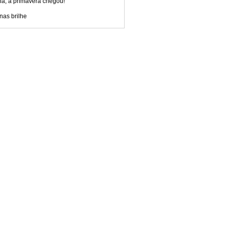
ia, a primavera chegou!
nas brilhe