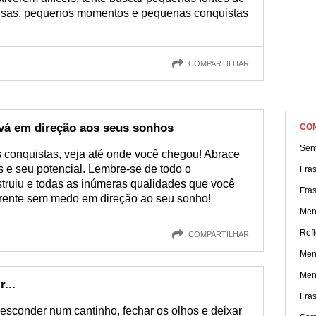
coisas, pequenos momentos e pequenas conquistas
COMPARTILHAR
 vá em direção aos seus sonhos
CO
Sen
s conquistas, veja até onde você chegou! Abrace
 e seu potencial. Lembre-se de todo o
Fra
ruiu e todas as inúmeras qualidades que você
Fras
frente sem medo em direção ao seu sonho!
Men
Refl
COMPARTILHAR
Men
Men
...
Fra
esconder num cantinho, fechar os olhos e deixar