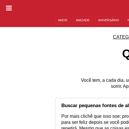
AMOR
AMIZADE
ANIVERSÁRIO
DESCULPAS
MENSAGENS E FRASES
CATEG
Você tem, a cada dia, u
sorrir. 
Buscar pequenas fontes de al
Por mais clichê que isso soe: pr
para ser feliz depois se você pod
repetirá. Mesmo que as coisas es