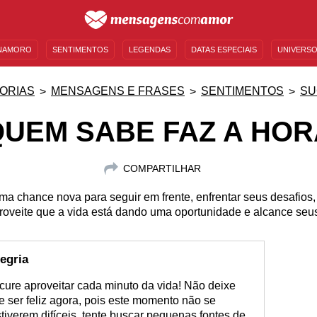
NAMORO
SENTIMENTOS
LEGENDAS
DATAS ESPECIAIS
UNIVERSO
MENSAGENS DE ANIVERSÁRIO
ENTRETENIMENTO
FAMOSOS
BÍBLIA
ORIAS
MENSAGENS E FRASES
SENTIMENTOS
SU
QUEM SABE FAZ A HOR
COMPARTILHAR
ma chance nova para seguir em frente, enfrentar seus desafios,
Aproveite que a vida está dando uma oportunidade e alcance seu
egria
ocure aproveitar cada minuto da vida! Não deixe
e ser feliz agora, pois este momento não se
tiverem difíceis, tente buscar pequenas fontes de