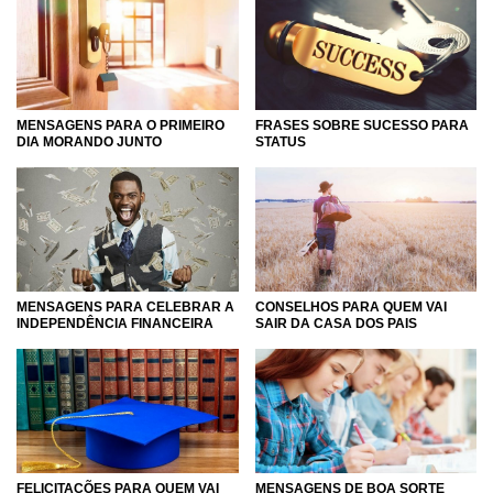
como o sucesso da sociedade pode ser alcançado a partir
de mudanças simples. Sempre que estiver precisando
aumentar a sua autoconfiança ou precisando de uma
ajuda para enfrentar as dificuldades que podem tomar
conta de parte da sua vida, visite essa categoria.
MENSAGENS PARA O PRIMEIRO
FRASES SOBRE SUCESSO PARA
DIA MORANDO JUNTO
STATUS
Se você conhece alguém que precisa de motivação e
auxílio para aproveitar o que existe de melhor em uma vida
de sucesso, compartilhe as frases que estão aqui!
O sucesso que você busca pode ser mais simples de
alcançar do que você imagina. Explore tudo sobre esse
sentimento!
MENSAGENS PARA CELEBRAR A
CONSELHOS PARA QUEM VAI
INDEPENDÊNCIA FINANCEIRA
SAIR DA CASA DOS PAIS
FELICITAÇÕES PARA QUEM VAI
MENSAGENS DE BOA SORTE