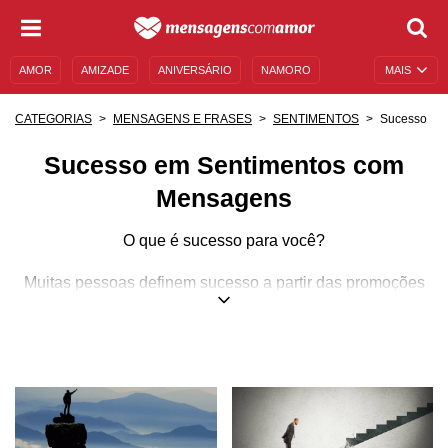
AMOR
AMIZADE
ANIVERSÁRIO
NAMORO
MAIS
SENTIMENTOS
LEGENDAS
DATAS ESPECIAIS
Sucesso
CATEGORIAS
MENSAGENS E FRASES
SENTIMENTOS
UNIVERSO FEMININO
AUTOAJUDA
DESCULPAS
Sucesso em Sentimentos com
MENSAGENS E FRASES
MENSAGENS DE ANIVERSÁRIO
Mensagens
ENTRETENIMENTO
FAMOSOS
BÍBLIA
O que é sucesso para você?
Muitas pessoas definem sucesso a partir das promoções
que recebem em seus trabalhos ou do salário que ganham
todo mês. Para outras, sucesso está na construção de uma
família saudável, feliz e que seja capaz de enfrentar todos
os problemas que a vida trouxer. Há ainda quem acredite
que sucesso é sentir-se bem consigo mesmo(a),
compreender seus sentimentos e lidar com eles da melhor
forma possível.