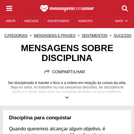
AMOR
AMIZADE
ANIVERSÁRIO
NAMORO
MAIS
SENTIMENTOS
LEGENDAS
DATAS ESPECIAIS
CATEGORIAS
MENSAGENS E FRASES
SENTIMENTOS
SUCESSO
UNIVERSO FEMININO
AUTOAJUDA
DESCULPAS
MENSAGENS SOBRE
DISCIPLINA
MENSAGENS E FRASES
MENSAGENS DE ANIVERSÁRIO
ENTRETENIMENTO
FAMOSOS
BÍBLIA
COMPARTILHAR
Ser disciplinado é manter o foco e a ordem em relação às coisas da vida.
Seja no amor, no trabalho ou nas pequenas decisões, ter disciplina te
ajuda a ir muito mais além na conquista de todos os seus objetivos.
Inspire-se em mensagens sobre essa postura e reflita!
Disciplina para conquistar
Quando queremos alcançar algum objetivo, é