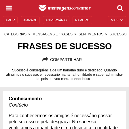
AMOR
AMIZADE
ANIVERSÁRIO
NAMORO
MAIS
SENTIMENTOS
LEGENDAS
DATAS ESPECIAIS
CATEGORIAS
MENSAGENS E FRASES
SENTIMENTOS
SUCESSO
UNIVERSO FEMININO
AUTOAJUDA
DESCULPAS
FRASES DE SUCESSO
MENSAGENS E FRASES
MENSAGENS DE ANIVERSÁRIO
COMPARTILHAR
ENTRETENIMENTO
FAMOSOS
BÍBLIA
Sucesso é consequência de um trabalho duro e dedicado. Quando
atingimos o sucesso, é necessário manter a humildade e saber administrá-
lo, pois ele voa com a menor brisa...
Conhecimento
Confúcio
Para conhecermos os amigos é necessário passar
pelo sucesso e pela desgraça. No sucesso,
verificamos a quantidade e, na desgraça, a qualidade.