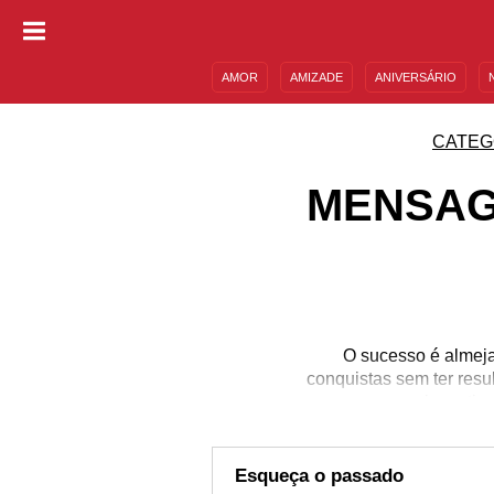
AMOR
AMIZADE
ANIVERSÁRIO
DESCULPAS
MENSAGENS E FRASES
CATEG
MENSAG
O sucesso é almeja
conquistas sem ter resu
era incentiv
Esqueça o passado