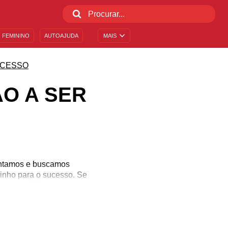
 FEMININO
AUTOAJUDA
MAIS
CESSO
O A SER
tentamos e buscamos
zinho para o sucesso. Se
bem sucedido.