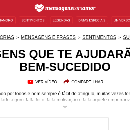
NAMORO
SENTIMENTOS
LEGENDAS
DATAS ESPECIAIS
UNIVERSO
MENSAGENS DE ANIVERSÁRIO
ENTRETENIMENTO
FAMOSOS
BÍBLIA
ORIAS
MENSAGENS E FRASES
SENTIMENTOS
SU
ENS QUE TE AJUDARÃ
BEM-SUCEDIDO
VER VÍDEO
COMPARTILHAR
do por todos e nem sempre é fácil de atingi-lo, muitas vezes 
ltado algum. falta foco, falta motivação e falta aquele empurrão
o que te faltava, aqui estão as mensagens para você se tornar 