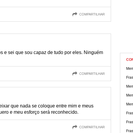
COMPARTILHAR
s e sei que sou capaz de tudo por eles. Ninguém
CO
Men
COMPARTILHAR
Fra
Men
Men
Men
deixar que nada se coloque entre mim e meus
uero e meu esforço será reconhecido.
Fra
Fras
COMPARTILHAR
Fra