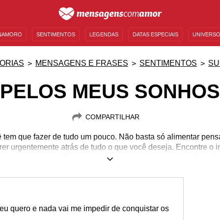
NAMORO
SENTIMENTOS
LEGENDAS
DATAS ESPECIAIS
UNIVERSO
MENSAGENS DE ANIVERSÁRIO
ENTRETENIMENTO
FAMOSOS
BÍBLIA
ORIAS
MENSAGENS E FRASES
SENTIMENTOS
SU
PELOS MEUS SONHOS
COMPARTILHAR
 tem que fazer de tudo um pouco. Não basta só alimentar pens
rrer urgentemente atrás de tudo o que você deseja. Encontre o 
es e mensagens e dê agora mesmo mais um passo rumo à realiz
eu quero e nada vai me impedir de conquistar os