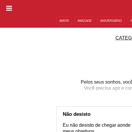
AMOR
AMIZADE
ANIVERSÁRIO
DESCULPAS
MENSAGENS E FRASES
CATEG
Pelos seus sonhos, você
Você precisa agir e co
fras
Não desisto
Eu não desisto de chegar aonde 
meus objetivos.