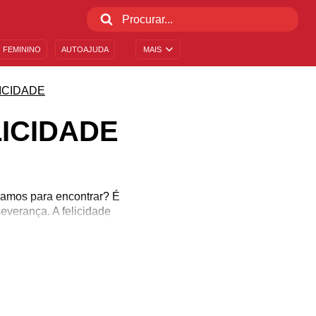
 FEMININO
AUTOAJUDA
MAIS
ICIDADE
ICIDADE
rçamos para encontrar? É
severança. A felicidade
amos uma pessoa amada,
instrumento musical. A
estar, sim, por ondas
sa seleção de mensagens
!