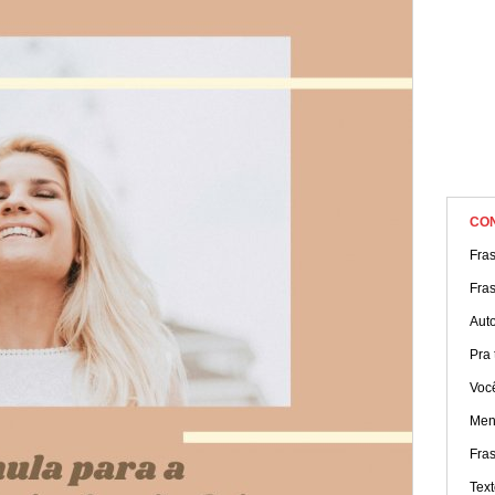
CO
Fras
Fra
Aut
Pra t
Você
Men
Fras
Text