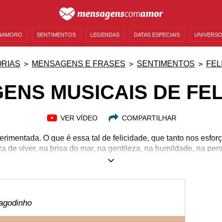
NAMORO
SENTIMENTOS
LEGENDAS
DATAS ESPECIAIS
UNIVERSO
MENSAGENS DE ANIVERSÁRIO
ENTRETENIMENTO
FAMOSOS
BÍBLIA
RIAS
MENSAGENS E FRASES
SENTIMENTOS
FEL
ENS MUSICAIS DE FEL
VER VÍDEO
COMPARTILHAR
erimentada. O que é essa tal de felicidade, que tanto nos esfo
a de viver, na brisa do mar, na gentileza, na humildade, na per
, mas ainda assim se manifesta de forma tátil, quando acarici
dedos pelas páginas de um bom livro, quando tocamos algum 
que a alegria nem sempre tem a mesma forma. Ela pode se manif
uando o assunto é melhorar nosso astral. Contagie-se com es
musicais de felicidade e inunde-se desse sentimento tão mágico
Pagodinho