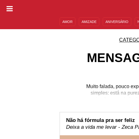
AMOR
AMIZADE
ANIVERSÁRIO
DESCULPAS
MENSAGENS E FRASES
CATEGO
MENSAG
Muito falada, pouco exp
simples: está na purez
pode não ser palpável
quando deslizamos os 
música é a prova de 
sonoras habilidosas, q
Não há fórmula pra ser feliz
Deixa a vida me levar - Zeca 