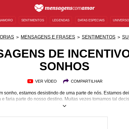
NAMORO
SENTIMENTOS
LEGENDAS
DATAS ESPECIAIS
UNIVERSO
MENSAGENS DE ANIVERSÁRIO
ENTRETENIMENTO
FAMOSOS
BÍBLIA
ORIAS
MENSAGENS E FRASES
SENTIMENTOS
SU
AGENS DE INCENTIV
SONHOS
VER VÍDEO
COMPARTILHAR
 sonho, estamos desistindo de uma parte de nós. Estamos dei
a e faria parte do nosso destino. Muitas vezes tomamos tal decis
a de apoio, mas seja o seu próprio incentivo e verá que tudo é p