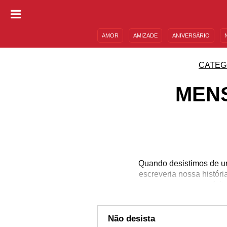
AMOR
AMIZADE
ANIVERSÁRIO
DESCULPAS
MENSAGENS E FRASES
CATEG
MENS
Quando desistimos de um
escreveria nossa históri
ou falt
Não desista