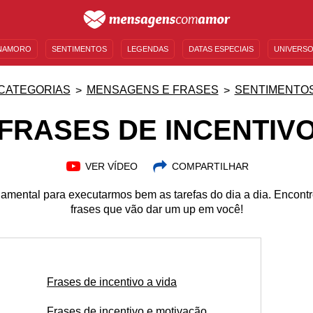
NAMORO
SENTIMENTOS
LEGENDAS
DATAS ESPECIAIS
UNIVERSO
MENSAGENS DE ANIVERSÁRIO
ENTRETENIMENTO
FAMOSOS
BÍBLIA
CATEGORIAS
MENSAGENS E FRASES
SENTIMENTO
FRASES DE INCENTIV
VER VÍDEO
COMPARTILHAR
damental para executarmos bem as tarefas do dia a dia. Encont
frases que vão dar um up em você!
Frases de incentivo a vida
Frases de incentivo e motivação