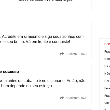
a. Acredite em si mesmo e siga seus sonhos com
o seu brilho. Vá em frente e conquiste!
CO
Fra
COMPARTILHAR
Nin
Dê v
 e sucesso
Não
em antes do trabalho é no dicionário. Então, não
Dor
 é bom depende do seu esforço.
Fé e
Fra
COMPARTILHAR
Vire