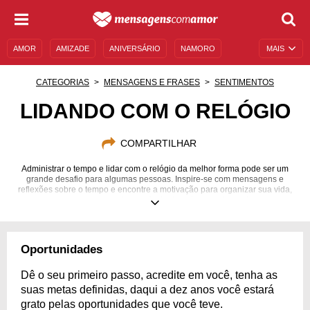
AMOR
AMIZADE
ANIVERSÁRIO
NAMORO
MAIS
SENTIMENTOS
LEGENDAS
DATAS ESPECIAIS
CATEGORIAS
MENSAGENS E FRASES
SENTIMENTOS
UNIVERSO FEMININO
AUTOAJUDA
DESCULPAS
LIDANDO COM O RELÓGIO
MENSAGENS E FRASES
MENSAGENS DE ANIVERSÁRIO
COMPARTILHAR
ENTRETENIMENTO
FAMOSOS
BÍBLIA
Administrar o tempo e lidar com o relógio da melhor forma pode ser um
grande desafio para algumas pessoas. Inspire-se com mensagens e
reflexões sobre o tempo e encontre a motivação para organizar sua vida,
seus pensamentos e principalmente o seu tempo!
Oportunidades
Dê o seu primeiro passo, acredite em você, tenha as
suas metas definidas, daqui a dez anos você estará
grato pelas oportunidades que você teve.