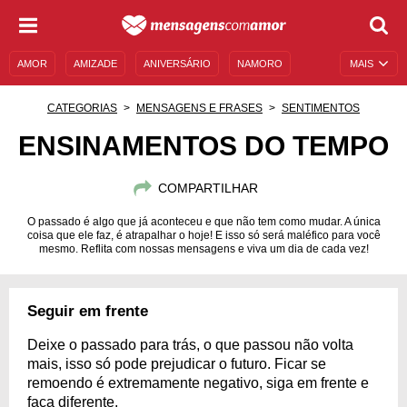
AMOR
AMIZADE
ANIVERSÁRIO
NAMORO
MAIS
SENTIMENTOS
LEGENDAS
DATAS ESPECIAIS
CATEGORIAS
MENSAGENS E FRASES
SENTIMENTOS
UNIVERSO FEMININO
AUTOAJUDA
DESCULPAS
ENSINAMENTOS DO TEMPO
MENSAGENS E FRASES
MENSAGENS DE ANIVERSÁRIO
COMPARTILHAR
ENTRETENIMENTO
FAMOSOS
BÍBLIA
O passado é algo que já aconteceu e que não tem como mudar. A única
coisa que ele faz, é atrapalhar o hoje! E isso só será maléfico para você
mesmo. Reflita com nossas mensagens e viva um dia de cada vez!
Seguir em frente
Deixe o passado para trás, o que passou não volta
mais, isso só pode prejudicar o futuro. Ficar se
remoendo é extremamente negativo, siga em frente e
faça diferente.