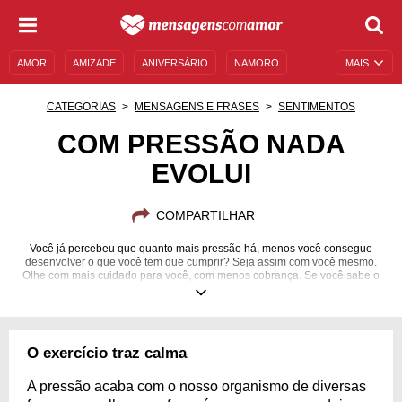
AMOR
AMIZADE
ANIVERSÁRIO
NAMORO
MAIS
SENTIMENTOS
LEGENDAS
DATAS ESPECIAIS
CATEGORIAS
MENSAGENS E FRASES
SENTIMENTOS
UNIVERSO FEMININO
AUTOAJUDA
DESCULPAS
COM PRESSÃO NADA
EVOLUI
MENSAGENS E FRASES
MENSAGENS DE ANIVERSÁRIO
ENTRETENIMENTO
FAMOSOS
BÍBLIA
COMPARTILHAR
Você já percebeu que quanto mais pressão há, menos você consegue
desenvolver o que você tem que cumprir? Seja assim com você mesmo.
Olhe com mais cuidado para você, com menos cobrança. Se você sabe o
que é preciso fazer, trabalhe diariamente com tranquilidade e calma. Tudo
tem seu tempo.
O exercício traz calma
A pressão acaba com o nosso organismo de diversas