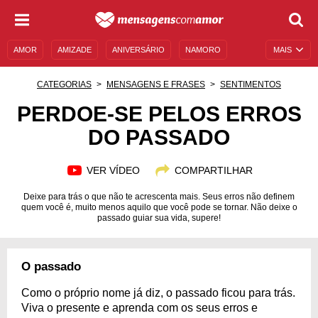
AMOR
AMIZADE
ANIVERSÁRIO
NAMORO
MAIS
SENTIMENTOS
LEGENDAS
DATAS ESPECIAIS
CATEGORIAS
MENSAGENS E FRASES
SENTIMENTOS
UNIVERSO FEMININO
AUTOAJUDA
DESCULPAS
PERDOE-SE PELOS ERROS
DO PASSADO
MENSAGENS E FRASES
MENSAGENS DE ANIVERSÁRIO
ENTRETENIMENTO
FAMOSOS
BÍBLIA
VER VÍDEO
COMPARTILHAR
Deixe para trás o que não te acrescenta mais. Seus erros não definem
quem você é, muito menos aquilo que você pode se tornar. Não deixe o
passado guiar sua vida, supere!
O passado
Como o próprio nome já diz, o passado ficou para trás.
Viva o presente e aprenda com os seus erros e