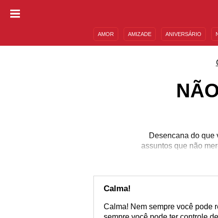
AMOR
AMIZADE
ANIVERSÁRIO
DESCULPAS
MENSAGENS E FRASES
NÃO
Desencana do que v
assuntos que não mere
Calma!
Calma! Nem sempre você pode re
sempre você pode ter controle d