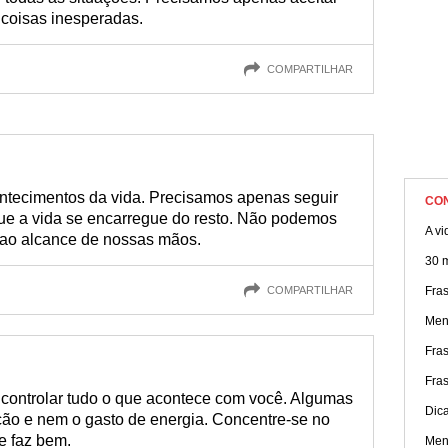
 coisas inesperadas.
COMPARTILHAR
contecimentos da vida. Precisamos apenas seguir
CO
ue a vida se encarregue do resto. Não podemos
A vi
 ao alcance de nossas mãos.
30 
COMPARTILHAR
Fra
Ment
Fras
Fra
 controlar tudo o que acontece com você. Algumas
Dic
ão e nem o gasto de energia. Concentre-se no
e faz bem.
Men