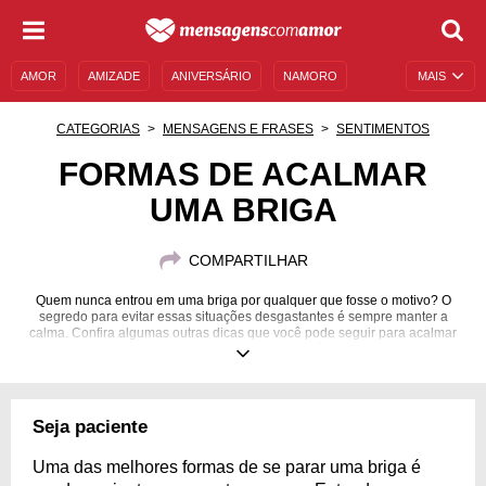
AMOR
AMIZADE
ANIVERSÁRIO
NAMORO
MAIS
SENTIMENTOS
LEGENDAS
DATAS ESPECIAIS
CATEGORIAS
MENSAGENS E FRASES
SENTIMENTOS
UNIVERSO FEMININO
AUTOAJUDA
DESCULPAS
FORMAS DE ACALMAR
UMA BRIGA
MENSAGENS E FRASES
MENSAGENS DE ANIVERSÁRIO
ENTRETENIMENTO
FAMOSOS
BÍBLIA
COMPARTILHAR
Quem nunca entrou em uma briga por qualquer que fosse o motivo? O
segredo para evitar essas situações desgastantes é sempre manter a
calma. Confira algumas outras dicas que você pode seguir para acalmar
esse momento de tanta tensão!
Seja paciente
Uma das melhores formas de se parar uma briga é