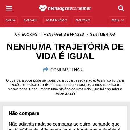
AMOR
AMIZADE
ANIVERSÁRIO
NAMORO
MAIS
SENTIMENTOS
LEGENDAS
DATAS ESPECIAIS
CATEGORIAS
MENSAGENS E FRASES
SENTIMENTOS
UNIVERSO FEMININO
AUTOAJUDA
DESCULPAS
NENHUMA TRAJETÓRIA DE
VIDA É IGUAL
MENSAGENS E FRASES
MENSAGENS DE ANIVERSÁRIO
ENTRETENIMENTO
FAMOSOS
BÍBLIA
COMPARTILHAR
O que para você pode ser bom, para outra pessoa não é. Assim como para
você uma coisa é horrível e, para outra pessoa, essa mesma coisa é
maravilhosa. Cada um tem uma história de uma vida. Que tal aprender a
respeitá-las?
Não compare
Não adianta nada se comparar ao outro, achando que