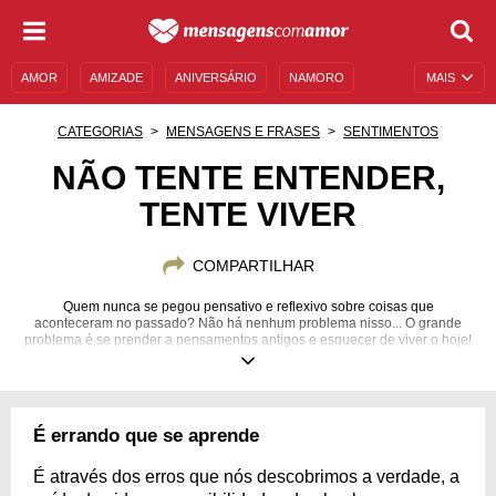
AMOR
AMIZADE
ANIVERSÁRIO
NAMORO
MAIS
SENTIMENTOS
LEGENDAS
DATAS ESPECIAIS
CATEGORIAS
MENSAGENS E FRASES
SENTIMENTOS
UNIVERSO FEMININO
AUTOAJUDA
DESCULPAS
NÃO TENTE ENTENDER,
TENTE VIVER
MENSAGENS E FRASES
MENSAGENS DE ANIVERSÁRIO
ENTRETENIMENTO
FAMOSOS
BÍBLIA
COMPARTILHAR
Quem nunca se pegou pensativo e reflexivo sobre coisas que
aconteceram no passado? Não há nenhum problema nisso... O grande
problema é se prender a pensamentos antigos e esquecer de viver o hoje!
Por isso, curta aquilo que você tem agora e viva sem arrependimentos!
É errando que se aprende
É através dos erros que nós descobrimos a verdade, a