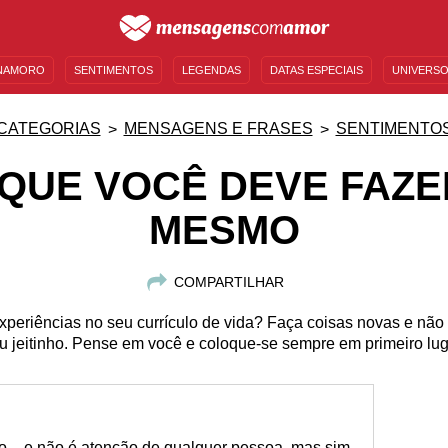
NAMORO
SENTIMENTOS
LEGENDAS
DATAS ESPECIAIS
UNIVERSO
MENSAGENS DE ANIVERSÁRIO
ENTRETENIMENTO
FAMOSOS
BÍBLIA
CATEGORIAS
MENSAGENS E FRASES
SENTIMENTO
QUE VOCÊ DEVE FAZE
MESMO
COMPARTILHAR
xperiências no seu currículo de vida? Faça coisas novas e não 
u jeitinho. Pense em você e coloque-se sempre em primeiro lug
 – e não é atenção de qualquer pessoa, mas sim