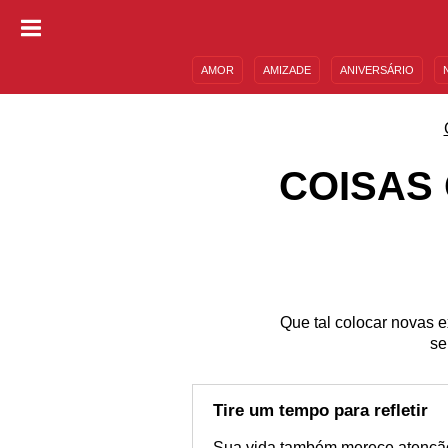
AMOR
AMIZADE
ANIVERSÁRIO
DESCULPAS
MENSAGENS E FRASES
COISAS 
Que tal colocar novas e
se
Tire um tempo para refletir
Sua vida também merece atenção