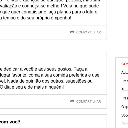
aliação e conheça-se melhor! Veja no que pode
o que quer conquistar e faça planos para o futuro.
 tempo e do seu próprio empenho!
COMPARTILHAR
CO
 dedicar a você e aos seus gostos. Faça a
Aut
u lugar favorito, coma a sua comida preferida e use
vel. Nada de opinião dos outros, sugestões ou
Fras
 O dia é seu e de mais ninguém!
Fra
Fra
COMPARTILHAR
O qu
Você
 com você
Fra