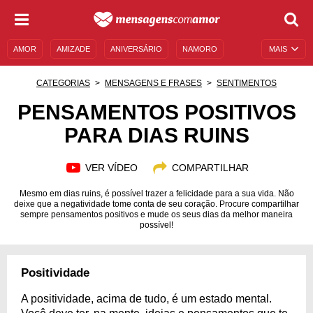
AMOR
AMIZADE
ANIVERSÁRIO
NAMORO
MAIS
SENTIMENTOS
LEGENDAS
DATAS ESPECIAIS
CATEGORIAS
MENSAGENS E FRASES
SENTIMENTOS
UNIVERSO FEMININO
AUTOAJUDA
DESCULPAS
PENSAMENTOS POSITIVOS
PARA DIAS RUINS
MENSAGENS E FRASES
MENSAGENS DE ANIVERSÁRIO
ENTRETENIMENTO
FAMOSOS
BÍBLIA
VER VÍDEO
COMPARTILHAR
Mesmo em dias ruins, é possível trazer a felicidade para a sua vida. Não
deixe que a negatividade tome conta de seu coração. Procure compartilhar
sempre pensamentos positivos e mude os seus dias da melhor maneira
possível!
Positividade
A positividade, acima de tudo, é um estado mental.