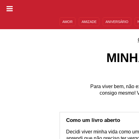
AMOR
AMIZADE
ANIVERSÁRIO
DESCULPAS
MENSAGENS E FRASES
MINH
Para viver bem, não e
consigo mesmo! Vi
Como um livro aberto
Decidi viver minha vida como um 
aprendi que não preciso ter verg