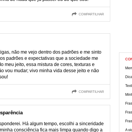
COMPARTILHAR
igas, não me vejo dentro dos padrões e me sinto
 os padrões e expectativas que a sociedade me
CO
o meu jeito, essa mistura de cores, texturas e
Ment
o vou mudar; vivo minha vida desse jeito e não
sou!
Dic
Text
COMPARTILHAR
Min
Fras
nsparência
Fras
Fras
sponderei. Há algum tempo, escolhi a sinceridade
e minha consciência fica mais limpa quando digo a
A vi