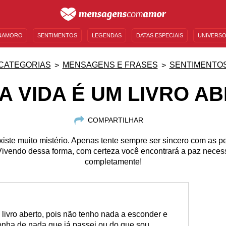
NAMORO
SENTIMENTOS
LEGENDAS
DATAS ESPECIAIS
UNIVERSO
MENSAGENS DE ANIVERSÁRIO
ENTRETENIMENTO
FAMOSOS
BÍBLIA
CATEGORIAS
MENSAGENS E FRASES
SENTIMENTO
A VIDA É UM LIVRO A
COMPARTILHAR
xiste muito mistério. Apenas tente sempre ser sincero com as p
vendo dessa forma, com certeza você encontrará a paz necessá
completamente!
livro aberto, pois não tenho nada a esconder e
onha de nada que já passei ou do que sou.