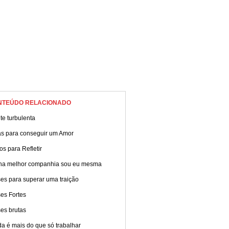
NTEÚDO RELACIONADO
e turbulenta
as para conseguir um Amor
os para Refletir
ha melhor companhia sou eu mesma
es para superar uma traição
es Fortes
es brutas
da é mais do que só trabalhar