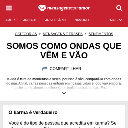
AMOR
AMIZADE
ANIVERSÁRIO
NAMORO
MAIS
SENTIMENTOS
LEGENDAS
DATAS ESPECIAIS
CATEGORIAS
MENSAGENS E FRASES
SENTIMENTOS
UNIVERSO FEMININO
AUTOAJUDA
DESCULPAS
SOMOS COMO ONDAS QUE
VÊM E VÃO
MENSAGENS E FRASES
MENSAGENS DE ANIVERSÁRIO
ENTRETENIMENTO
FAMOSOS
BÍBLIA
COMPARTILHAR
A vida é feita de momentos e fases, por isso é fácil compará-la com ondas
do mar. Afinal, várias pessoas entram em nossas vidas e logo vão embora,
assim como alguns sentimentos e muitas outras coisas. Encontre
inspirações para refletir sobre esse vai e vem da vida!
O karma é verdadeiro
Você é do tipo de pessoa que acredita em karma? Se