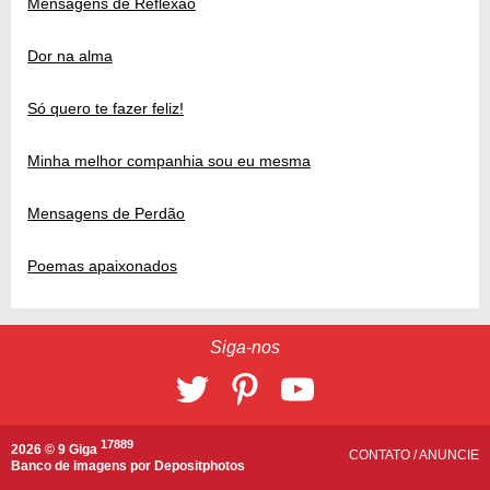
Mensagens de Reflexão
Dor na alma
Só quero te fazer feliz!
Minha melhor companhia sou eu mesma
Mensagens de Perdão
Poemas apaixonados
Siga-nos
17889
2026 © 9 Giga
CONTATO
/
ANUNCIE
Banco de imagens por
Depositphotos