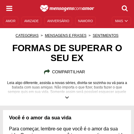
AMOR
AMIZADE
ANIVERSÁRIO
NAMORO
MAIS
SENTIMENTOS
LEGENDAS
DATAS ESPECIAIS
CATEGORIAS
MENSAGENS E FRASES
SENTIMENTOS
UNIVERSO FEMININO
AUTOAJUDA
DESCULPAS
FORMAS DE SUPERAR O
SEU EX
MENSAGENS E FRASES
MENSAGENS DE ANIVERSÁRIO
ENTRETENIMENTO
FAMOSOS
BÍBLIA
COMPARTILHAR
Leia algo diferente, assista a novas séries, divirta-se sozinha ou vá para a
balada com suas amigas. Não importa o que fizer, basta fazer o que
sempre quis em sua vida. Somente assim será possível esquecer aquele
ex que não te merece.
Você é o amor da sua vida
Para começar, lembre-se que você é o amor da sua