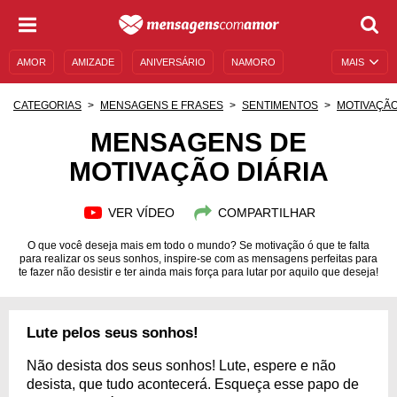
AMOR
AMIZADE
ANIVERSÁRIO
NAMORO
MAIS
SENTIMENTOS
LEGENDAS
DATAS ESPECIAIS
CATEGORIAS
MENSAGENS E FRASES
SENTIMENTOS
MOTIVAÇÃ
UNIVERSO FEMININO
AUTOAJUDA
DESCULPAS
MENSAGENS DE
MOTIVAÇÃO DIÁRIA
MENSAGENS E FRASES
MENSAGENS DE ANIVERSÁRIO
ENTRETENIMENTO
FAMOSOS
BÍBLIA
VER VÍDEO
COMPARTILHAR
O que você deseja mais em todo o mundo? Se motivação ó que te falta
para realizar os seus sonhos, inspire-se com as mensagens perfeitas para
te fazer não desistir e ter ainda mais força para lutar por aquilo que deseja!
Lute pelos seus sonhos!
Não desista dos seus sonhos! Lute, espere e não
desista, que tudo acontecerá. Esqueça esse papo de