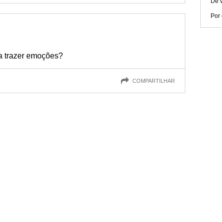
De v
Por 
ra trazer emoções?
COMPARTILHAR