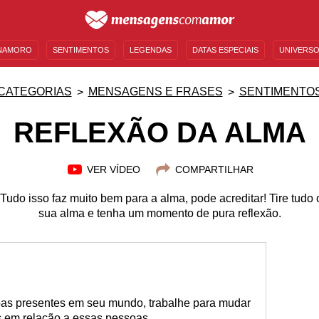
NAMORO
SENTIMENTOS
LEGENDAS
DATAS ESPECIAIS
UNIVERSO
MENSAGENS DE ANIVERSÁRIO
ENTRETENIMENTO
FAMOSOS
BÍBLIA
CATEGORIAS
MENSAGENS E FRASES
SENTIMENTO
REFLEXÃO DA ALMA
VER VÍDEO
COMPARTILHAR
.. Tudo isso faz muito bem para a alma, pode acreditar! Tire tudo
sua alma e tenha um momento de pura reflexão.
oas presentes em seu mundo, trabalhe para mudar
 em relação a essas pessoas...