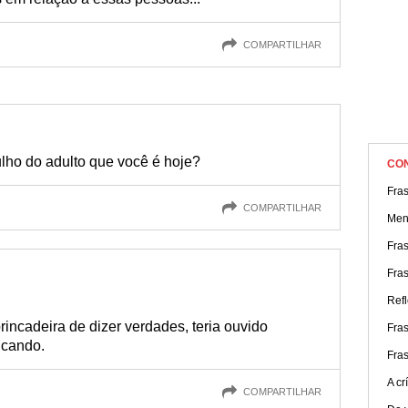
COMPARTILHAR
ulho do adulto que você é hoje?
CO
Fra
COMPARTILHAR
Men
Fra
Fras
Refl
rincadeira de dizer verdades, teria ouvido
Fra
ncando.
Fra
A cr
COMPARTILHAR