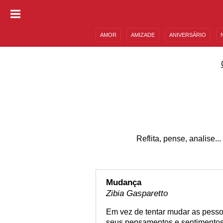
AMOR
AMIZADE
ANIVERSÁRIO
DESCULPAS
MENSAGENS E FRASES
Reflita, pense, analise.
Mudança
Zibia Gasparetto
Em vez de tentar mudar as pess
seus pensamentos e sentimentos