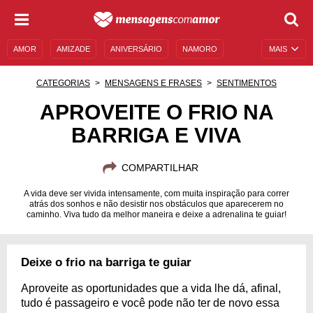
AMOR
AMIZADE
ANIVERSÁRIO
NAMORO
MAIS
SENTIMENTOS
LEGENDAS
DATAS ESPECIAIS
CATEGORIAS
MENSAGENS E FRASES
SENTIMENTOS
UNIVERSO FEMININO
AUTOAJUDA
DESCULPAS
APROVEITE O FRIO NA
BARRIGA E VIVA
MENSAGENS E FRASES
MENSAGENS DE ANIVERSÁRIO
ENTRETENIMENTO
FAMOSOS
BÍBLIA
COMPARTILHAR
A vida deve ser vivida intensamente, com muita inspiração para correr
atrás dos sonhos e não desistir nos obstáculos que aparecerem no
caminho. Viva tudo da melhor maneira e deixe a adrenalina te guiar!
Deixe o frio na barriga te guiar
Aproveite as oportunidades que a vida lhe dá, afinal,
tudo é passageiro e você pode não ter de novo essa