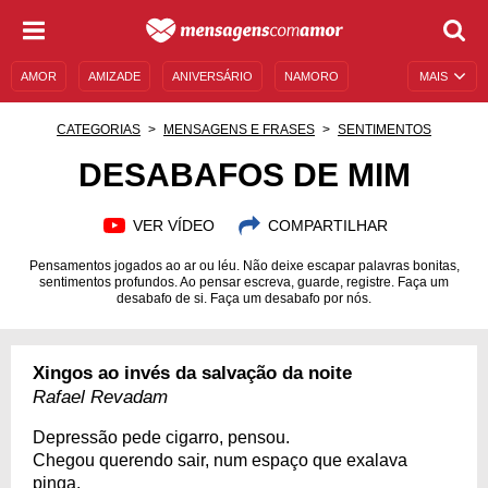
AMOR
AMIZADE
ANIVERSÁRIO
NAMORO
MAIS
SENTIMENTOS
LEGENDAS
DATAS ESPECIAIS
CATEGORIAS
MENSAGENS E FRASES
SENTIMENTOS
UNIVERSO FEMININO
AUTOAJUDA
DESCULPAS
DESABAFOS DE MIM
MENSAGENS E FRASES
MENSAGENS DE ANIVERSÁRIO
VER VÍDEO
COMPARTILHAR
ENTRETENIMENTO
FAMOSOS
BÍBLIA
Pensamentos jogados ao ar ou léu. Não deixe escapar palavras bonitas,
sentimentos profundos. Ao pensar escreva, guarde, registre. Faça um
desabafo de si. Faça um desabafo por nós.
Xingos ao invés da salvação da noite
Rafael Revadam
Depressão pede cigarro, pensou.
Chegou querendo sair, num espaço que exalava
pinga.