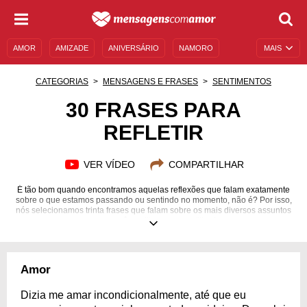
AMOR
AMIZADE
ANIVERSÁRIO
NAMORO
MAIS
SENTIMENTOS
LEGENDAS
DATAS ESPECIAIS
CATEGORIAS
MENSAGENS E FRASES
SENTIMENTOS
UNIVERSO FEMININO
AUTOAJUDA
DESCULPAS
30 FRASES PARA
REFLETIR
MENSAGENS E FRASES
MENSAGENS DE ANIVERSÁRIO
ENTRETENIMENTO
FAMOSOS
BÍBLIA
VER VÍDEO
COMPARTILHAR
É tão bom quando encontramos aquelas reflexões que falam exatamente
sobre o que estamos passando ou sentindo no momento, não é? Por isso,
nós selecionamos trinta frases que falam sobre os mais diversos assuntos
para você meditar e compartilhar!
Amor
Dizia me amar incondicionalmente, até que eu