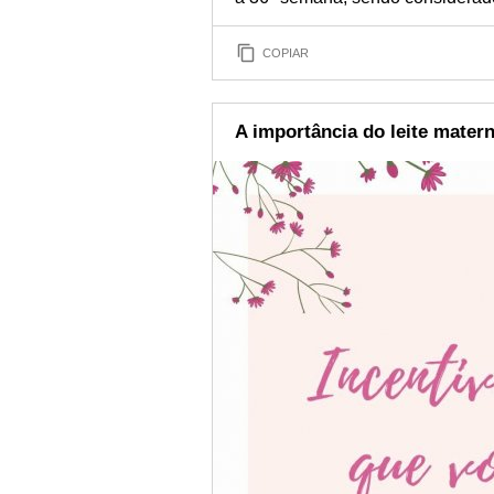
COPIAR
A importância do leite mater