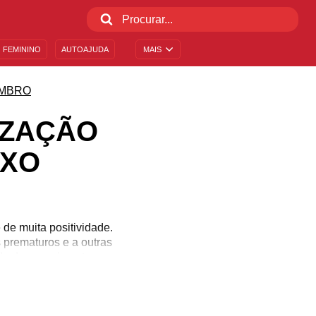
 FEMININO
AUTOAJUDA
MAIS
MBRO
IZAÇÃO
OXO
de muita positividade.
 prematuros e a outras
de dos nascimentos que
acolhimento para as mães
r as pessoas que fazem
re o Novembro Roxo!