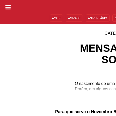
AMOR
AMIZADE
ANIVERSÁRIO
DESCULPAS
MENSAGENS E FRASES
CATE
MENSA
SO
O nascimento de uma c
Porém, em alguns caso
dificuldades. A campa
acontecem antes da hora
que enfrentam essa si
parte do seu círcu
Para que serve o Novembro 