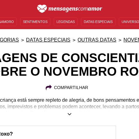
NAMORO
SENTIMENTOS
LEGENDAS
DATAS ESPECIAIS
UNIVERSO
MENSAGENS DE ANIVERSÁRIO
ENTRETENIMENTO
FAMOSOS
BÍBLIA
GORIAS
DATAS ESPECIAIS
OUTRAS DATAS
NOVE
GENS DE CONSCIENT
BRE O NOVEMBRO R
COMPARTILHAR
riança está sempre repleto de alegria, de bons pensamentos e 
s, imprevistos e problemas podem acontecer, levando a partos
nha Novembro Roxo é uma maneira de informar sobre a gravida
, de estimular a doação de leite materno e de criar redes de 
tuação. Se você quer aprender mais sobre o assunto e informa
lo de amizades, compartilhe mensagens de conscientização sob
Roxo?