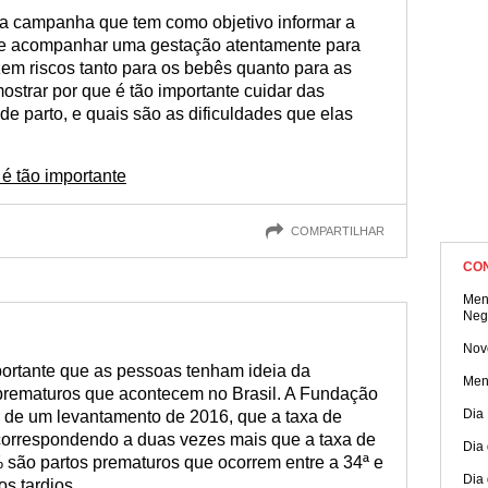
 campanha que tem como objetivo informar a
de acompanhar uma gestação atentamente para
azem riscos tanto para os bebês quanto para as
trar por que é tão importante cuidar das
de parto, e quais são as dificuldades que elas
é tão importante
COMPARTILHAR
CO
Men
Neg
Nov
ortante que as pessoas tenham ideia da
Men
prematuros que acontecem no Brasil. A Fundação
Dia
ir de um levantamento de 2016, que a taxa de
correspondendo a duas vezes mais que a taxa de
Dia
 são partos prematuros que ocorrem entre a 34ª e
Dia
s tardios.