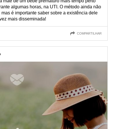
a mãe de um bebê prematuro mais tempo perto
urante algumas horas, na UTI. O método ainda não
, mas é importante saber sobre a existência dele
 vez mais disseminada!
COMPARTILHAR
o