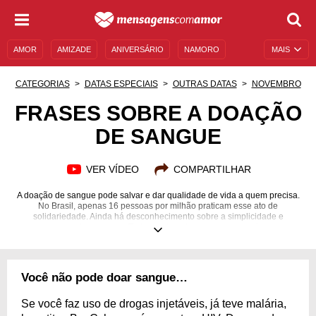
AMOR
AMIZADE
ANIVERSÁRIO
NAMORO
MAIS
SENTIMENTOS
LEGENDAS
DATAS ESPECIAIS
CATEGORIAS
DATAS ESPECIAIS
OUTRAS DATAS
NOVEMBRO
UNIVERSO FEMININO
AUTOAJUDA
DESCULPAS
FRASES SOBRE A DOAÇÃO
DE SANGUE
MENSAGENS E FRASES
MENSAGENS DE ANIVERSÁRIO
ENTRETENIMENTO
FAMOSOS
BÍBLIA
VER VÍDEO
COMPARTILHAR
A doação de sangue pode salvar e dar qualidade de vida a quem precisa.
No Brasil, apenas 16 pessoas por milhão praticam esse ato de
solidariedade. Ainda há desconhecimento sobre a simplicidade e
segurança do processo. Todos podem doar sangue se estiverem
saudáveis, pois há necessidade constante nos bancos de sangue,
bastando se dirigir com os documentos pessoais a um Hemocentro ou
posto da Fundação Pró-sangue, dentre outros. Se a pessoa não pode doar
sangue, ela pode ajudar informando as pessoas que conhece. Aproveite
Você não pode doar sangue…
as nossas frases sobre a doação de sangue e divulgue a importância, a
segurança e a facilidade desse ato de cidadania. Lembre-se de que todo
sangue saudável é sangue bom!
Se você faz uso de drogas injetáveis, já teve malária,