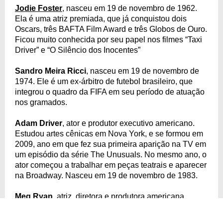
Jodie Foster
, nasceu em 19 de novembro de 1962.
Ela é uma atriz premiada, que já conquistou dois
Oscars, três BAFTA Film Award e três Globos de Ouro.
Ficou muito conhecida por seu papel nos filmes “Taxi
Driver” e “O Silêncio dos Inocentes”
Sandro Meira Ricci
, nasceu em 19 de novembro de
1974. Ele é um ex-árbitro de futebol brasileiro, que
integrou o quadro da FIFA em seu período de atuação
nos gramados.
Adam Driver
, ator e produtor executivo americano.
Estudou artes cênicas em Nova York, e se formou em
2009, ano em que fez sua primeira aparição na TV em
um episódio da série The Unusuals. No mesmo ano, o
ator começou a trabalhar em peças teatrais e aparecer
na Broadway. Nasceu em 19 de novembro de 1983.
Meg Ryan
, atriz, diretora e produtora americana.
Dublou a voz de um dos personagens do desenho
animado "Capitão Planeta", entre 1990 e 1991.