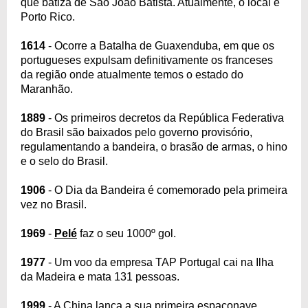
que batiza de São João Batista. Atualmente, o local é
Porto Rico.
1614
- Ocorre a Batalha de Guaxenduba, em que os
portugueses expulsam definitivamente os franceses
da região onde atualmente temos o estado do
Maranhão.
1889
- Os primeiros decretos da República Federativa
do Brasil são baixados pelo governo provisório,
regulamentando a bandeira, o brasão de armas, o hino
e o selo do Brasil.
1906
- O Dia da Bandeira é comemorado pela primeira
vez no Brasil.
1969
-
Pelé
faz o seu 1000º gol.
1977
- Um voo da empresa TAP Portugal cai na Ilha
da Madeira e mata 131 pessoas.
1999
- A China lança a sua primeira espaçonave