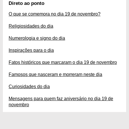
o seu milésimo gol? Ficou curioso para saber mais? Então confira o nosso
Direto ao ponto
guia completo sobre o dia 19 de novembro, veja um horóscopo completo e
mensagens para aniversariantes!
O que se comemora no dia 19 de novembro?
Religiosidades do dia
Numerologia e signo do dia
Inspirações para o dia
Fatos históricos que marcaram o dia 19 de novembro
Famosos que nasceram e morreram neste dia
Curiosidades do dia
Mensagens para quem faz aniversário no dia 19 de
novembro