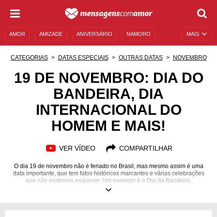
AMOR
AMIZADE
ANIVERSÁRIO
NAMORO
MAIS
SENTIMENTOS
LEGENDAS
DATAS ESPECIAIS
CATEGORIAS
DATAS ESPECIAIS
OUTRAS DATAS
NOVEMBRO
UNIVERSO FEMININO
AUTOAJUDA
DESCULPAS
19 DE NOVEMBRO: DIA DO
BANDEIRA, DIA
MENSAGENS E FRASES
MENSAGENS DE ANIVERSÁRIO
INTERNACIONAL DO
ENTRETENIMENTO
FAMOSOS
BÍBLIA
HOMEM E MAIS!
VER VÍDEO
COMPARTILHAR
O dia 19 de novembro não é feriado no Brasil, mas mesmo assim é uma
data importante, que tem fatos históricos marcantes e várias celebrações
que não podemos esquecer. Um exemplo é o Dia da Bandeira,
comemorado anualmente desde 1906! Também é o aniversário de
grandes celebridades, como a atriz Jodie Foster, que ficou conhecida pelo
seu papel no filme “O Silêncio dos Inocentes”. E não para por aí! Afinal,
você também sabia que foi em 19 de novembro de 1969 que Pelé marcou