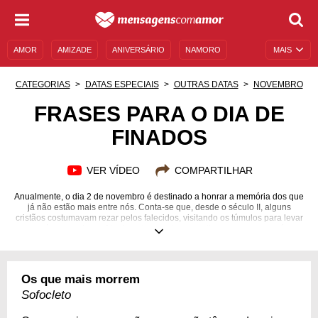
AMOR
AMIZADE
ANIVERSÁRIO
NAMORO
MAIS
SENTIMENTOS
LEGENDAS
DATAS ESPECIAIS
CATEGORIAS
DATAS ESPECIAIS
OUTRAS DATAS
NOVEMBRO
UNIVERSO FEMININO
AUTOAJUDA
DESCULPAS
FRASES PARA O DIA DE
FINADOS
MENSAGENS E FRASES
MENSAGENS DE ANIVERSÁRIO
ENTRETENIMENTO
FAMOSOS
BÍBLIA
VER VÍDEO
COMPARTILHAR
Anualmente, o dia 2 de novembro é destinado a honrar a memória dos que
já não estão mais entre nós. Conta-se que, desde o século II, alguns
cristãos costumavam rezar pelos falecidos, visitando os túmulos para levar
paz às suas almas. Atualmente o costume continua o mesmo, e nós
dedicamos um dia inteiro a levar os nossos corações e pensamentos às
pessoas amadas que já se foram. No entanto, a data não precisa ser
somente triste, ela pode também servir como um momento para relembrar
os dias felizes vividos ao lado de quem faleceu, além de nos recordar o
Os que mais morrem
valor da vida. Continue lendo para se inspirar com nossas frases para o
Dia de Finados!
Sofocleto