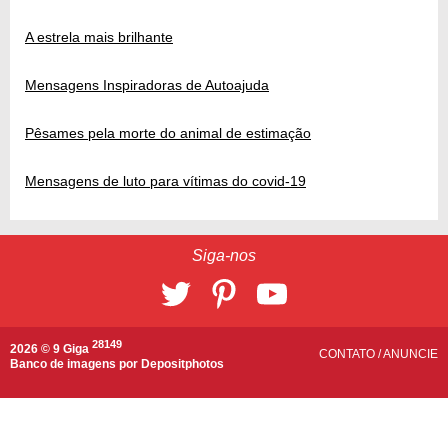
A estrela mais brilhante
Mensagens Inspiradoras de Autoajuda
Pêsames pela morte do animal de estimação
Mensagens de luto para vítimas do covid-19
Siga-nos
28149
2026 © 9 Giga
CONTATO
/
ANUNCIE
Banco de imagens por
Depositphotos