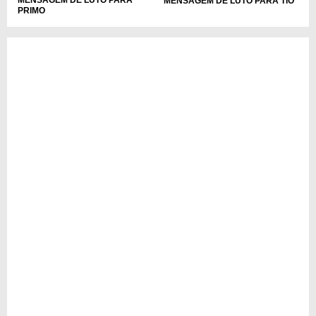
MENSAGEM DE LUTO PARA
MENSAGEM DE LUTO PARA TIO
PRIMO