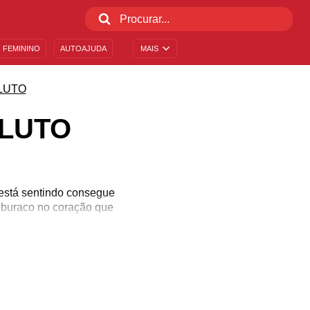
 FEMININO
AUTOAJUDA
MAIS
LUTO
 LUTO
está sentindo consegue
m buraco no coração que
 imagine quem quer levar
r um coração partido.
disposição. Se você não
gens de apoio ao luto e