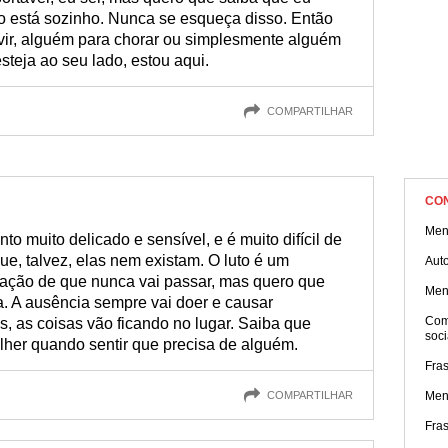
ão está sozinho. Nunca se esqueça disso. Então
uvir, alguém para chorar ou simplesmente alguém
esteja ao seu lado, estou aqui.
COMPARTILHAR
CO
Men
muito delicado e sensível, e é muito difícil de
ue, talvez, elas nem existam. O luto é um
Aut
ação de que nunca vai passar, mas quero que
Mens
a. A ausência sempre vai doer e causar
Com
, as coisas vão ficando no lugar. Saiba que
soci
colher quando sentir que precisa de alguém.
Fra
COMPARTILHAR
Men
Fras