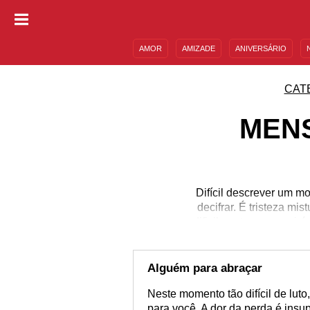
AMOR
AMIZADE
ANIVERSÁRIO
DESCULPAS
MENSAGENS E FRASES
CAT
MENS
Difícil descrever um 
decifrar. É tristeza m
dificilmente conseguirá
algum consolo a essa
Apesar de a intenção s
sabe como se expressar
Alguém para abraçar
Neste momento tão difícil de luto
para você. A dor da perda é insu