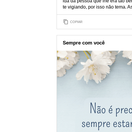
ida da pessoa que lhe era tão be
te vigiando, por isso não tema. A
COPIAR
Sempre com você