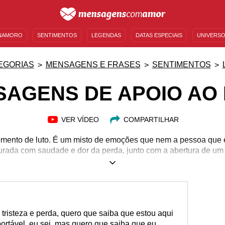
NAMORO
SENTIMENTOS
LEGENDAS
DATAS ESPECIAIS
UNIVERSO
MENSAGENS DE ANIVERSÁRIO
ENTRETENIMENTO
FAMOSOS
BÍBLIA
EGORIAS
MENSAGENS E FRASES
SENTIMENTOS
AGENS DE APOIO AO
VER VÍDEO
COMPARTILHAR
momento de luto. É um misto de emoções que nem a pessoa que 
isturada com saudade e dor da perda, junto com a abertura de u
 ser fechado. Se, para quem está vivendo o luto, é complicado,
 pessoa? Não é fácil encontrar palavras que consigam acalenta
er boa, não fale muito. O ideal é dizer o básico e colocar-se à 
, não se preocupe, nós fizemos isso para você. Confira mensa
solidarize-se com quem está vivendo algo devastador.
, tristeza e perda, quero que saiba que estou aqui
portável, eu sei, mas quero que saiba que eu