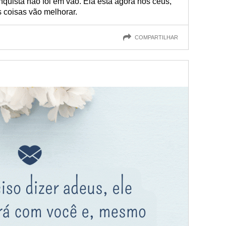
nquista não foi em vão. Ela está agora nos céus,
s coisas vão melhorar.
COMPARTILHAR