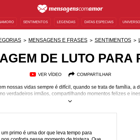
NAMORO
SENTIMENTOS
LEGENDAS
DATAS ESPECIAIS
UNIVERSO
MENSAGENS DE ANIVERSÁRIO
ENTRETENIMENTO
FAMOSOS
BÍBLIA
EGORIAS
MENSAGENS E FRASES
SENTIMENTOS
AGEM DE LUTO PARA 
VER VÍDEO
COMPARTILHAR
 nossas vidas sempre é difícil, quando se trata de família, a d
o verdadeiros irmãos, compartilhando momentos felizes e ines
alme seu coração e sua alma com essas mensagens de luto para 
l, a dor da perda, a saudade, as memórias... não é fácil lidar 
te em sua vida, por isso confira essas mensagens de luto para
 em frente, por você e por uma pessoa tão querida. Explore ess
para primo e acalme sua alma nesse momento de luto e tristeza
 um primo é uma dor que leva tempo para
s nos conforta nesse momento de tristeza. Que