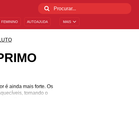
 FEMININO
AUTOAJUDA
MAIS
LUTO
PRIMO
or é ainda mais forte. Os
quecíveis, tornando o
primo. Passar por essa
com a ausência de quem
 primo. Enfrente esse
as 20 mensagens de luto
.