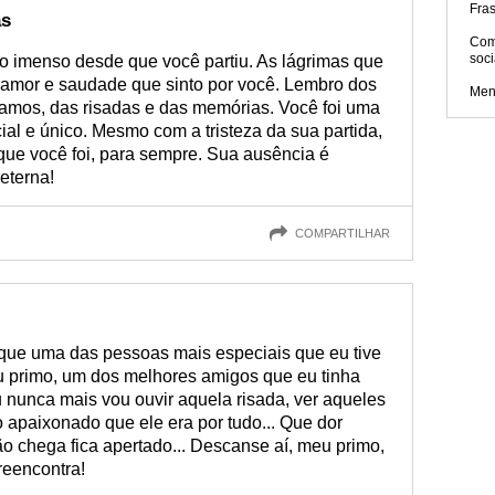
Fras
as
Com
soci
io imenso desde que você partiu. As lágrimas que
amor e saudade que sinto por você. Lembro dos
Men
amos, das risadas e das memórias. Você foi uma
al e único. Mesmo com a tristeza da sua partida,
 que você foi, para sempre. Sua ausência é
eterna!
COMPARTILHAR
 que uma das pessoas mais especiais que eu tive
eu primo, um dos melhores amigos que eu tinha
u nunca mais vou ouvir aquela risada, ver aqueles
 apaixonado que ele era por tudo... Que dor
o chega fica apertado... Descanse aí, meu primo,
reencontra!