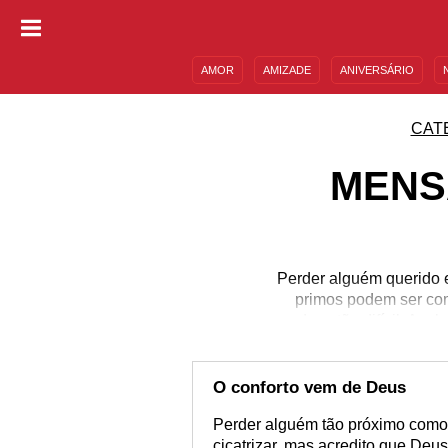
AMOR
AMIZADE
ANIVERSÁRIO
DESCULPAS
MENSAGENS E FRASES
CAT
MENS
Perder alguém querido em
primos podem ser com
adeus tão difícil. Ac
situação nunca é fáci
sempre se fez presen
momento difícil e siga
O conforto vem de Deus
Perder alguém tão próximo como
cicatrizar, mas acredito que Deu