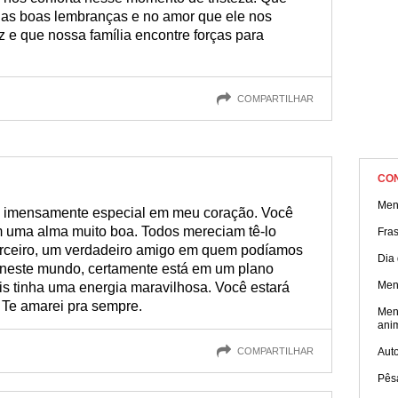
as boas lembranças e no amor que ele nos
 e que nossa família encontre forças para
COMPARTILHAR
CO
Men
á imensamente especial em meu coração. Você
m uma alma muito boa. Todos mereciam tê-lo
Fra
arceiro, um verdadeiro amigo em quem podíamos
Dia
s neste mundo, certamente está em um plano
Men
is tinha uma energia maravilhosa. Você estará
Te amarei pra sempre.
Men
ani
COMPARTILHAR
Aut
Pês