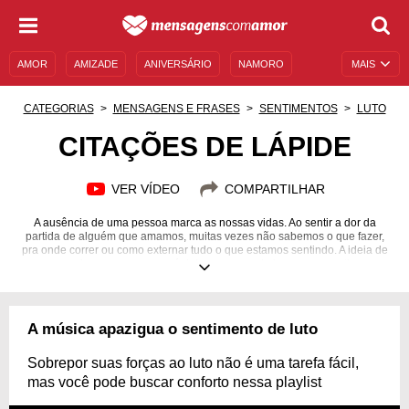
AMOR
AMIZADE
ANIVERSÁRIO
NAMORO
MAIS
SENTIMENTOS
LEGENDAS
DATAS ESPECIAIS
CATEGORIAS
MENSAGENS E FRASES
SENTIMENTOS
LUTO
UNIVERSO FEMININO
AUTOAJUDA
DESCULPAS
CITAÇÕES DE LÁPIDE
MENSAGENS E FRASES
MENSAGENS DE ANIVERSÁRIO
VER VÍDEO
COMPARTILHAR
ENTRETENIMENTO
FAMOSOS
BÍBLIA
A ausência de uma pessoa marca as nossas vidas. Ao sentir a dor da
partida de alguém que amamos, muitas vezes não sabemos o que fazer,
pra onde correr ou como externar tudo o que estamos sentindo. A ideia de
nunca mais ver uma pessoa é dolorosa; quando isso se concretiza, as
palavras fogem da nossa mente e o choro parece a melhor saída. Na
verdade, não é preciso uma saída, pois a vida de alguém pode ser
lembrada de forma positiva e o amor que permanece pode ser o que alivia
um pouco a saudade. Se alguém que você ama partiu, confira as citações
A música apazigua o sentimento de luto
de lápide que preparamos para que você se inspire e demonstre os seus
sentimentos e o seu amor por meio de lindas palavras!
Sobrepor suas forças ao luto não é uma tarefa fácil,
mas você pode buscar conforto nessa playlist