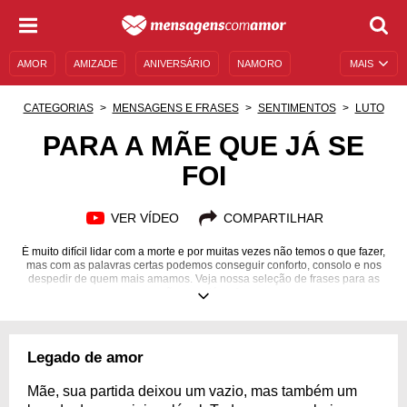
AMOR
AMIZADE
ANIVERSÁRIO
NAMORO
MAIS
SENTIMENTOS
LEGENDAS
DATAS ESPECIAIS
CATEGORIAS
MENSAGENS E FRASES
SENTIMENTOS
LUTO
UNIVERSO FEMININO
AUTOAJUDA
DESCULPAS
PARA A MÃE QUE JÁ SE
FOI
MENSAGENS E FRASES
MENSAGENS DE ANIVERSÁRIO
ENTRETENIMENTO
FAMOSOS
BÍBLIA
VER VÍDEO
COMPARTILHAR
É muito difícil lidar com a morte e por muitas vezes não temos o que fazer,
mas com as palavras certas podemos conseguir conforto, consolo e nos
despedir de quem mais amamos. Veja nossa seleção de frases para as
mamães que já se foram.
Legado de amor
Mãe, sua partida deixou um vazio, mas também um