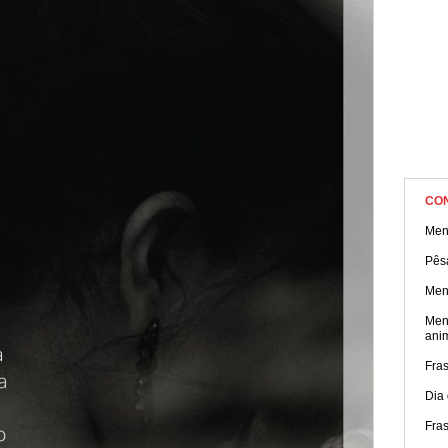
CO
Men
Pês
Men
Men
ani
Fra
Dia
Fras