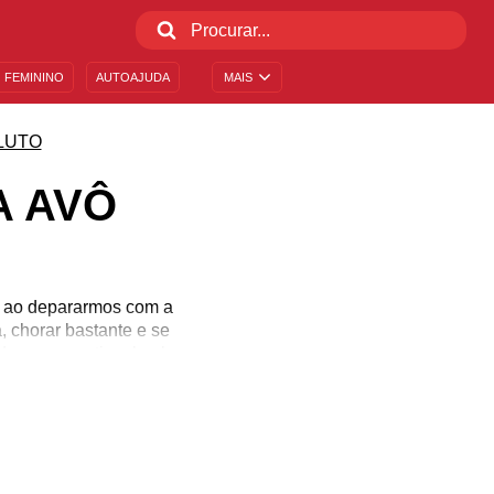
 FEMININO
AUTOAJUDA
MAIS
LUTO
A AVÔ
ó ao depararmos com a
, chorar bastante e se
de quem partiu e lembrar
 mas traduzir o que você
compartilhar a sua dor e
to com esperança e siga