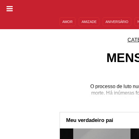
AMOR
AMIZADE
ANIVERSÁRIO
DESCULPAS
MENSAGENS E FRASES
CAT
MENS
O processo de luto n
morte. Há inúmeras fo
excluir por um período.
só das partes boas. Não
está sentindo pode ser 
de relembrar tudo de b
Meu verdadeiro pai