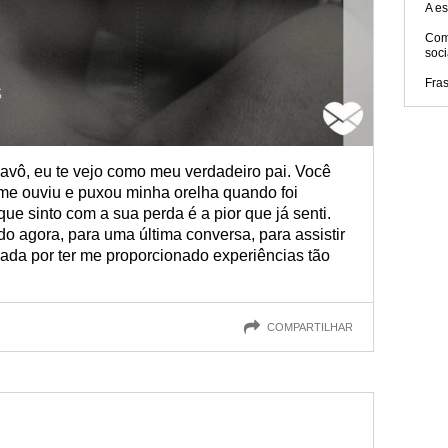
A es
Com
soci
Fra
 avô, eu te vejo como meu verdadeiro pai. Você
me ouviu e puxou minha orelha quando foi
que sinto com a sua perda é a pior que já senti.
do agora, para uma última conversa, para assistir
gada por ter me proporcionado experiências tão
COMPARTILHAR