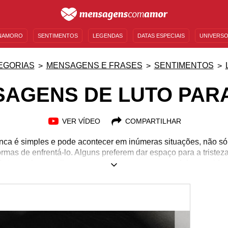
NAMORO
SENTIMENTOS
LEGENDAS
DATAS ESPECIAIS
UNIVERSO
MENSAGENS DE ANIVERSÁRIO
ENTRETENIMENTO
FAMOSOS
BÍBLIA
EGORIAS
MENSAGENS E FRASES
SENTIMENTOS
AGENS DE LUTO PAR
VER VÍDEO
COMPARTILHAR
unca é simples e pode acontecer em inúmeras situações, não s
rmas de enfrentá-lo. Alguns preferem dar espaço para a tristeza
 Outros acham melhor se cercar de quem amam, celebrar a vida 
 existe um jeito certo de lidar com a perda de um ente querido,
uma boa ideia. As mensagens de luto para avô são um jeito de 
om que você viveu ao lado desse homem tão querido. Viva o lu
em frente!