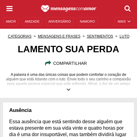
AMOR
AMIZADE
ANIVERSÁRIO
NAMORO
MAIS
SENTIMENTOS
LEGENDAS
DATAS ESPECIAIS
CATEGORIAS
MENSAGENS E FRASES
SENTIMENTOS
LUTO
UNIVERSO FEMININO
AUTOAJUDA
DESCULPAS
LAMENTO SUA PERDA
MENSAGENS E FRASES
MENSAGENS DE ANIVERSÁRIO
COMPARTILHAR
ENTRETENIMENTO
FAMOSOS
BÍBLIA
A palavra é uma das únicas coisas que podem confortar o coração de
alguém que está lidando com o luto. Envie todo o seu carinho e compaixão
para aquela pessoa especial que está sofrendo. Afinal, a dor de um amigo
é a sua também, não é mesmo? Compartilhe!
Ausência
Essa ausência que está sentindo desse alguém que
estava presente em sua vida vinte e quatro horas por
dia é uma dor insuportável, mas também dividirá lugar