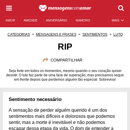
AMOR
AMIZADE
ANIVERSÁRIO
NAMORO
MAIS
SENTIMENTOS
LEGENDAS
DATAS ESPECIAIS
CATEGORIAS
MENSAGENS E FRASES
SENTIMENTOS
LUTO
UNIVERSO FEMININO
AUTOAJUDA
DESCULPAS
RIP
MENSAGENS E FRASES
MENSAGENS DE ANIVERSÁRIO
COMPARTILHAR
ENTRETENIMENTO
FAMOSOS
BÍBLIA
Seja forte em todos os momentos, mesmo quando o seu coração quiser
desistir. O luto faz parte de uma fase de superação, mas precisamos seguir
em frente depois que perdemos alguém tão especial. Sobreviva!
Sentimento necessário
A sensação de perder alguém querido é um dos
sentimentos mais difíceis e dolorosos que podemos
sentir, mas a morte é inevitável e não podemos
escapar dessa etapa da vida. O dom de entender a