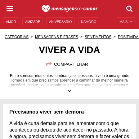
AMOR
AMIZADE
ANIVERSÁRIO
NAMORO
MAIS
SENTIMENTOS
LEGENDAS
DATAS ESPECIAIS
CATEGORIAS
MENSAGENS E FRASES
SENTIMENTOS
POSITIVID
UNIVERSO FEMININO
AUTOAJUDA
DESCULPAS
VIVER A VIDA
MENSAGENS E FRASES
MENSAGENS DE ANIVERSÁRIO
COMPARTILHAR
ENTRETENIMENTO
FAMOSOS
BÍBLIA
Entre sorrisos, momentos, lembranças e pessoas, a vida é uma grande
jornada em que precisamos aprender a caminhar da melhor maneira
possível. Inspire-se e encontre inspirações para motivar a si mesmo e
também aos outros a viver cada vez melhor!
Precisamos viver sem demora
A vida é curta demais para se lamentar com o que
aconteceu ou deixou de acontecer no passado. A hora
é agora, precisamos viver sem demora e fazer valer os