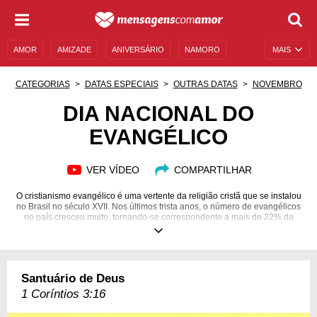
AMOR
AMIZADE
ANIVERSÁRIO
NAMORO
MAIS
SENTIMENTOS
LEGENDAS
DATAS ESPECIAIS
CATEGORIAS
DATAS ESPECIAIS
OUTRAS DATAS
NOVEMBRO
UNIVERSO FEMININO
AUTOAJUDA
DESCULPAS
DIA NACIONAL DO
EVANGÉLICO
MENSAGENS E FRASES
MENSAGENS DE ANIVERSÁRIO
ENTRETENIMENTO
FAMOSOS
BÍBLIA
VER VÍDEO
COMPARTILHAR
O cristianismo evangélico é uma vertente da religião cristã que se instalou
no Brasil no século XVII. Nos últimos trista anos, o número de evangélicos
no país cresceu muito, tornando-se correspondente a mais de 22% da
população brasileira. Agora, os seguidores do Evangelicanismo possuem
um dia especial! Mas você sabe como surgiu a religião e quais são os
seus impactos na cultura brasileira? Os evangélicos influenciaram nossa
história e nosso cotidiano mais do que se possa imaginar! Separamos aqui
a história dessa vertente, como se deu seu aparecimento no Brasil e
Santuário de Deus
alguns versículos sobre a Igreja Evangélica. Conheça mais sobre esses
fiéis!
1 Coríntios 3:16