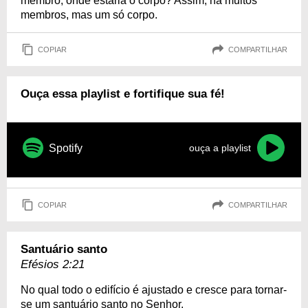
membro, onde estaria o corpo? Assim, há muitos
membros, mas um só corpo.
COPIAR
COMPARTILHAR
Ouça essa playlist e fortifique sua fé!
Spotify
ouça a playlist
COPIAR
COMPARTILHAR
Santuário santo
Efésios 2:21
No qual todo o edifício é ajustado e cresce para tornar-
se um santuário santo no Senhor.