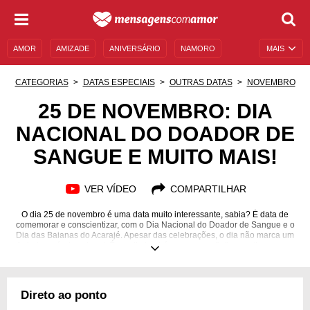
AMOR
AMIZADE
ANIVERSÁRIO
NAMORO
MAIS
SENTIMENTOS
LEGENDAS
DATAS ESPECIAIS
CATEGORIAS
DATAS ESPECIAIS
OUTRAS DATAS
NOVEMBRO
UNIVERSO FEMININO
AUTOAJUDA
DESCULPAS
25 DE NOVEMBRO: DIA
NACIONAL DO DOADOR DE
MENSAGENS E FRASES
MENSAGENS DE ANIVERSÁRIO
SANGUE E MUITO MAIS!
ENTRETENIMENTO
FAMOSOS
BÍBLIA
VER VÍDEO
COMPARTILHAR
O dia 25 de novembro é uma data muito interessante, sabia? É data de
comemorar e conscientizar, com o Dia Nacional do Doador de Sangue e o
Dia das Baianas do Acarajé. Apesar das celebrações, o dia não marca um
feriado a nível nacional. É um dia também para se refletir, questionar e se
conscientizar acerca de questões importantes, como a doação de sangue,
solidariedade, e também sobre a violência contra a mulher, a partir da
história das das irmãs Mirabal. Quer saber mais detalhes sobre esse dia?
Leia a página e conheça as religiosidades do dia, mensagens para
Direto ao ponto
aniversariantes, fatos históricos e muito mais sobre o dia 25 de novembro!