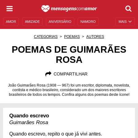
AMOR
AMIZADE
ANIVERSÁRIO
NAMORO
MAIS
SENTIMENTOS
LEGENDAS
DATAS ESPECIAIS
CATEGORIAS
POEMAS
AUTORES
UNIVERSO FEMININO
AUTOAJUDA
DESCULPAS
POEMAS DE GUIMARÃES
ROSA
MENSAGENS E FRASES
MENSAGENS DE ANIVERSÁRIO
ENTRETENIMENTO
FAMOSOS
BÍBLIA
COMPARTILHAR
João Guimarães Rosa (1908 — 967) foi um escritor, diplomata, novelista,
contista e médico brasileiro, considerado um dos maiores escritores
brasileiros de todos os tempos. Confira alguns dos poemas deste ícone!
Quando escrevo
Guimarães Rosa
Quando escrevo, repito o que já vivi antes.