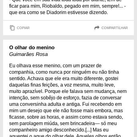
ficar para mim, Riobaldo, pegado em mim, sempre!... -
que era como se Diadorim estivesse dizendo.
COPIAR
COMPARTILHAR
O olhar do menino
Guimarães Rosa
Eu olhava esse menino, com um prazer de
companhia, como nunca por ninguém eu não tinha
sentido. Achava que ele era muito diferente, gostei
daquelas finas feições, a voz mesma, muito leve,
muito aprazível. Porque ele falava sem mudança, nem
intenção, sem sobêjo de esforço, fazia de conversar
uma conversinha adulta e antiga. Fui recebendo em
mim um desejo que ele não fosse mais embora, mas
ficasse, sobre as horas, e assim como estava sendo,
sem parolagem miúda, sem brincadeira— só meu
companheiro amigo desconhecido.[...] Mas eu
aguentei o aque do olhar dele. Aqueles olhos então