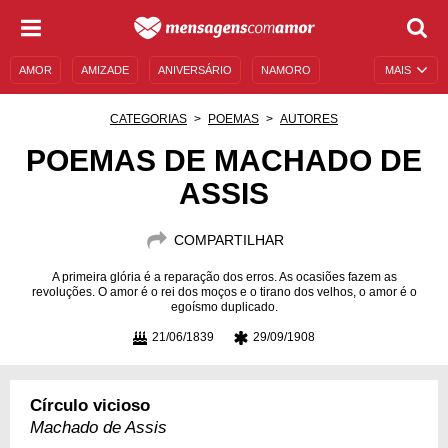
AMOR
AMIZADE
ANIVERSÁRIO
NAMORO
MAIS
SENTIMENTOS
LEGENDAS
DATAS ESPECIAIS
CATEGORIAS
POEMAS
AUTORES
UNIVERSO FEMININO
AUTOAJUDA
DESCULPAS
POEMAS DE MACHADO DE
ASSIS
MENSAGENS E FRASES
MENSAGENS DE ANIVERSÁRIO
ENTRETENIMENTO
FAMOSOS
BÍBLIA
COMPARTILHAR
A primeira glória é a reparação dos erros. As ocasiões fazem as
revoluções. O amor é o rei dos moços e o tirano dos velhos, o amor é o
egoísmo duplicado.
21/06/1839
29/09/1908
Círculo vicioso
Machado de Assis