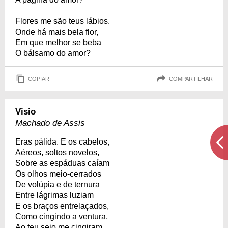
Flores me são teus lábios.
Onde há mais bela flor,
Em que melhor se beba
O bálsamo do amor?
COPIAR
COMPARTILHAR
Visio
Machado de Assis
Eras pálida. E os cabelos,
Aéreos, soltos novelos,
Sobre as espáduas caíam
Os olhos meio-cerrados
De volúpia e de ternura
Entre lágrimas luziam
E os braços entrelaçados,
Como cingindo a ventura,
Ao teu seio me cingiram