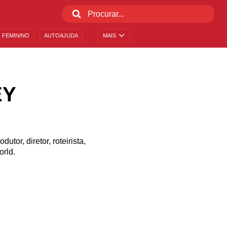
 FEMININO
AUTOAJUDA
MAIS
EY
tor, diretor, roteirista,
rld.