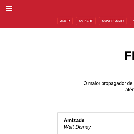
AMOR
AMIZADE
ANIVERSÁRIO
DESCULPAS
MENSAGENS E FRASES
F
O maior propagador de qu
alé
Amizade
Walt Disney