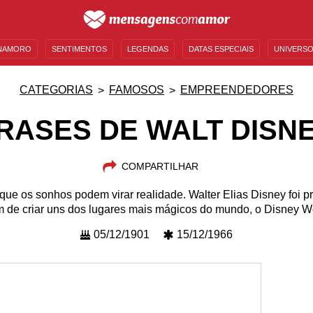
NAMORO
SENTIMENTOS
LEGENDAS
DATAS ESPECIAIS
UNIVERSO
MENSAGENS DE ANIVERSÁRIO
ENTRETENIMENTO
FAMOSOS
BÍBLIA
CATEGORIAS
FAMOSOS
EMPREENDEDORES
RASES DE WALT DISN
COMPARTILHAR
e os sonhos podem virar realidade. Walter Elias Disney foi produ
m de criar uns dos lugares mais mágicos do mundo, o Disney Wo
05/12/1901
15/12/1966