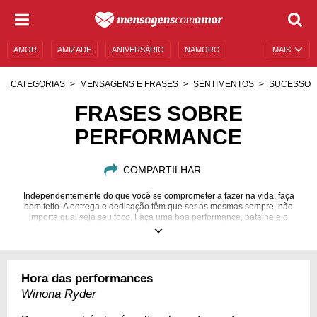
AMOR
AMIZADE
ANIVERSÁRIO
NAMORO
MAIS
SENTIMENTOS
LEGENDAS
DATAS ESPECIAIS
CATEGORIAS
MENSAGENS E FRASES
SENTIMENTOS
SUCESSO
UNIVERSO FEMININO
AUTOAJUDA
DESCULPAS
FRASES SOBRE
PERFORMANCE
MENSAGENS E FRASES
MENSAGENS DE ANIVERSÁRIO
ENTRETENIMENTO
FAMOSOS
BÍBLIA
COMPARTILHAR
Independentemente do que você se comprometer a fazer na vida, faça
bem feito. A entrega e dedicação têm que ser as mesmas sempre, não
importa qual seja seu foco. Faça uma boa performance, batalhe e o
resultado chegará no final de tudo. Todo esforço é recompensado.
Hora das performances
Winona Ryder