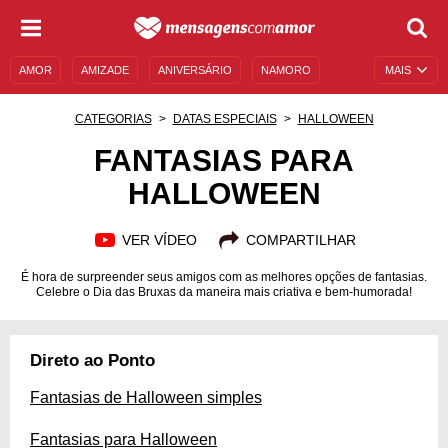
AMOR
AMIZADE
ANIVERSÁRIO
NAMORO
MAIS
SENTIMENTOS
LEGENDAS
DATAS ESPECIAIS
CATEGORIAS
DATAS ESPECIAIS
HALLOWEEN
UNIVERSO FEMININO
AUTOAJUDA
DESCULPAS
FANTASIAS PARA
HALLOWEEN
MENSAGENS E FRASES
MENSAGENS DE ANIVERSÁRIO
ENTRETENIMENTO
FAMOSOS
BÍBLIA
VER VÍDEO
COMPARTILHAR
É hora de surpreender seus amigos com as melhores opções de fantasias.
Celebre o Dia das Bruxas da maneira mais criativa e bem-humorada!
Direto ao Ponto
Fantasias de Halloween simples
Fantasias para Halloween