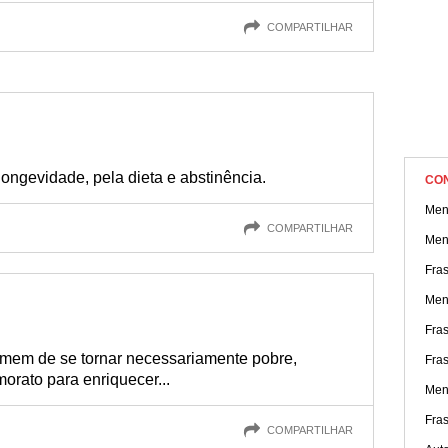
COMPARTILHAR
longevidade, pela dieta e abstinência.
CO
Men
COMPARTILHAR
Men
Fra
Men
Fra
em de se tornar necessariamente pobre,
Fra
orato para enriquecer...
Men
Fra
COMPARTILHAR