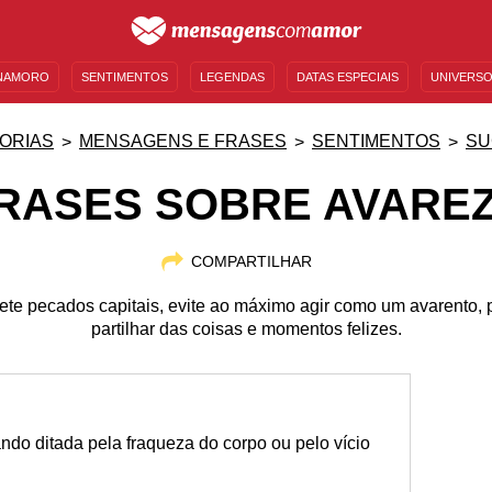
NAMORO
SENTIMENTOS
LEGENDAS
DATAS ESPECIAIS
UNIVERSO
MENSAGENS DE ANIVERSÁRIO
ENTRETENIMENTO
FAMOSOS
BÍBLIA
ORIAS
MENSAGENS E FRASES
SENTIMENTOS
SU
RASES SOBRE AVARE
COMPARTILHAR
ete pecados capitais, evite ao máximo agir como um avarento, p
partilhar das coisas e momentos felizes.
ando ditada pela fraqueza do corpo ou pelo vício