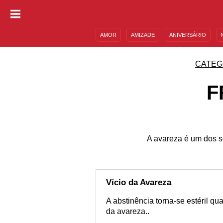
AMOR
AMIZADE
ANIVERSÁRIO
DESCULPAS
MENSAGENS E FRASES
CATEG
F
A avareza é um dos s
Vício da Avareza
A abstinência torna-se estéril qu
da avareza..