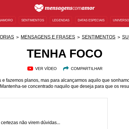
NAMORO
SENTIMENTOS
LEGENDAS
DATAS ESPECIAIS
UNIVERSO
MENSAGENS DE ANIVERSÁRIO
ENTRETENIMENTO
FAMOSOS
BÍBLIA
ORIAS
MENSAGENS E FRASES
SENTIMENTOS
SU
TENHA FOCO
VER VÍDEO
COMPARTILHAR
 e fazemos planos, mas para alcançarmos aquilo que sonhamo
 Mantenha-se concentrado naquilo que deseja para que os res
 certezas não virem dúvidas...