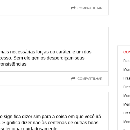
COMPARTILHAR
ais necessárias forças do caráter, e um dos
CO
ucesso. Sem ele gênios desperdiçam seus
Fra
onsistências.
Men
Fra
COMPARTILHAR
Fra
Men
Men
Fras
significa dizer sim para a coisa em que você irá
Men
.. Significa dizer não às centenas de outras boas
a selecionar cuidadosamente.