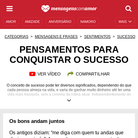
AMOR
AMIZADE
ANIVERSÁRIO
NAMORO
MAIS
SENTIMENTOS
LEGENDAS
DATAS ESPECIAIS
CATEGORIAS
MENSAGENS E FRASES
SENTIMENTOS
SUCESSO
UNIVERSO FEMININO
AUTOAJUDA
DESCULPAS
PENSAMENTOS PARA
CONQUISTAR O SUCESSO
MENSAGENS E FRASES
MENSAGENS DE ANIVERSÁRIO
ENTRETENIMENTO
FAMOSOS
BÍBLIA
VER VÍDEO
COMPARTILHAR
O conceito de sucesso pode ter diversos significados, dependendo do que
cada pessoa almeja na vida, e varia de ganhar muito dinheiro até ter uma
vida mais tranquila, sem a correria da rotina atual. Independentemente do
que você acredita que seja sucesso, há uma característica nele que é
comum para todas as pessoas: a impressão de que esse status sempre
será inalcançável. Para a surpresa de muitos, porém, uma pequena
mudança pessoal, como a de pensamento, pode te ajudar a conquistar
todas as suas metas! Confira nossa seleção de pensamentos para
Os bons andam juntos
conquistar o sucesso e comece a transformar seus sonhos em realidade
hoje mesmo!
Os antigos diziam: “me diga com quem tu andas que